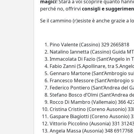
magici
! Starà a voi scoprire quanto han
perché no, offrirvi
consigli e suggerimen
Se il cammino (r)esiste è anche grazie a 
Pino Valente (Cassino) 329 2665818
Natalino Iannetta (Cassino) Guida M
Immacolata Di Fazio (Sant’Angelo in 
Fabio Zanni (S.Apollinare, tra S.Ange
Gennaro Martone (Sant’Ambrogio sul
Francesco Messore (Sant’Ambrogio su
Federico Pontiero (Sant’Andrea del G
Stefano Bosco d’Olmi (Sant’Andrea de
Rocco Di Mambro (Vallemaio) 366 42
Cristina Cristino (Coreno Ausonio) 3
Gaspare Biagiotti (Coreno Ausonio) 
Vittorio Piccolino (Ausonia) 331 3124
Angela Massa (Ausonia) 348 6917768