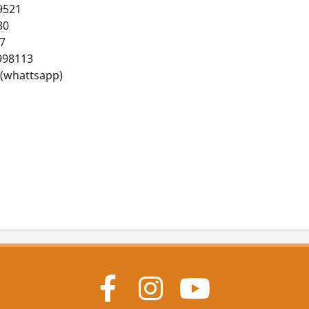
9521
80
17
0998113
 (whattsapp)