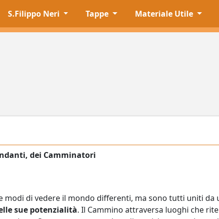
S.Filippo Neri
Tappe
Materiale Utile
iandanti, dei Camminatori
ta e modi di vedere il mondo differenti, ma sono tutti uniti 
lle sue potenzialità
. Il Cammino attraversa luoghi che ri