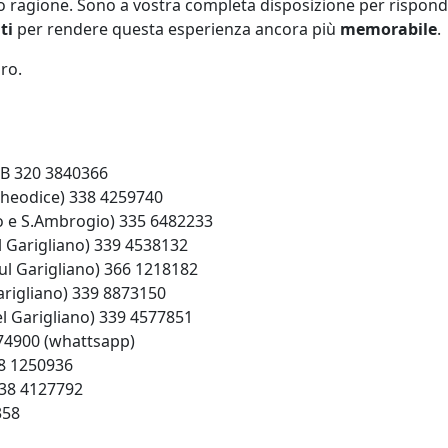
no ragione. Sono a vostra completa disposizione per rispond
ti
per rendere questa esperienza ancora più
memorabile
.
loro.
TB 320 3840366
Theodice) 338 4259740
lo e S.Ambrogio) 335 6482233
 Garigliano) 339 4538132
l Garigliano) 366 1218182
arigliano) 339 8873150
l Garigliano) 339 4577851
74900 (whattsapp)
38 1250936
338 4127792
358