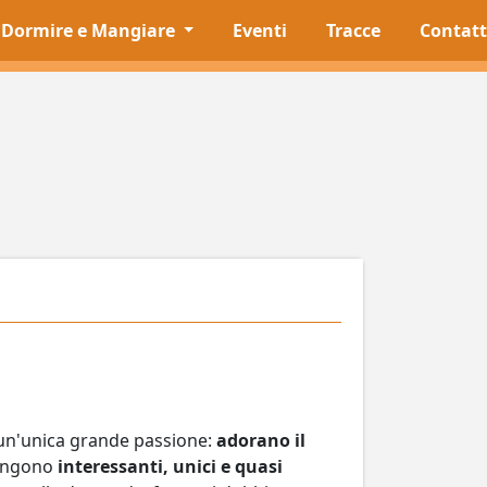
Dormire e Mangiare
Eventi
Tracce
Contatt
da un'unica grande passione:
adorano il
tengono
interessanti, unici e quasi